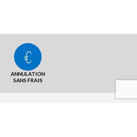
ANNULATION
SANS FRAIS
LÉGAL
aux
CGU Programme fidelité
Mentions légales
Cookies