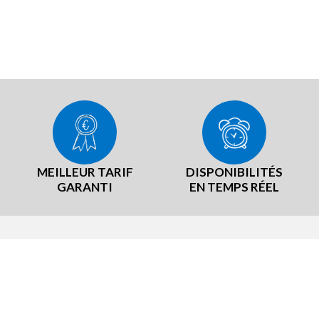
MEILLEUR TARIF
DISPONIBILITÉS
GARANTI
EN TEMPS RÉEL
RE RÉSEAU
NOTRE EXPÉRIENCE
TeamBrit
Notre démarche Producteurs loc
er B, notre mascotte
Nos labels et certifications
sommes-nous ?
Notre démarche RSE