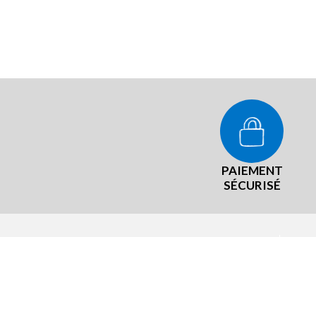
PAIEMENT
SÉCURISÉ
NOT
La #
Mist
27 bis avenue Théophile Roussel
48100 MARVEJOLS
Qui 