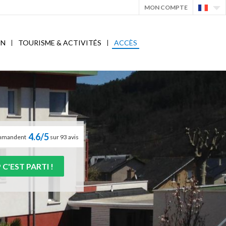
MON COMPTE
ON
TOURISME & ACTIVITÉS
ACCÈS
4.6/5
commandent
sur 93 avis